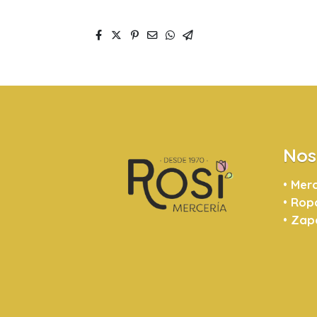
Nos
•
Merc
•
Ropa
•
Zapa