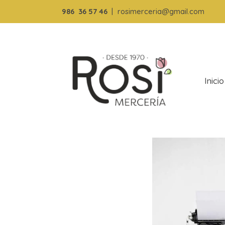
986
36 57 46
|
rosimerceria@gmail.com
Inicio
Catálogo de productos